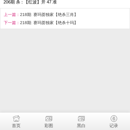
206期 杀 : 【红波】开 47 准
上一篇：
218期: 赛玛荟独家【绝杀三肖】
下一篇：
218期: 赛玛荟独家【绝杀十玛】
首页
彩图
黑白
记录