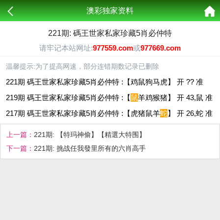
澳彩独家资料
221期: 碼王世家私家珍藏5肖必仲特
请牢记本站网址:
977559.com
或
977669.com
温馨提示:为了提高网速，部分连错期数记录已删除
221期 碼王世家私家珍藏5肖必仲特 :【鸡鼠狗马虎】 开 ?? 准
219期 碼王世家私家珍藏5肖必仲特 :【
鼠
羊鸡猴猪】 开 43,鼠 准
217期 碼王世家私家珍藏5肖必仲特 :【虎猪鼠羊
蛇
】 开 26,蛇 准
上一篇：
221期: 【特玛神偷】【精選大特围】
下一篇：
221期: 挑战任我發里所有的六肖高手