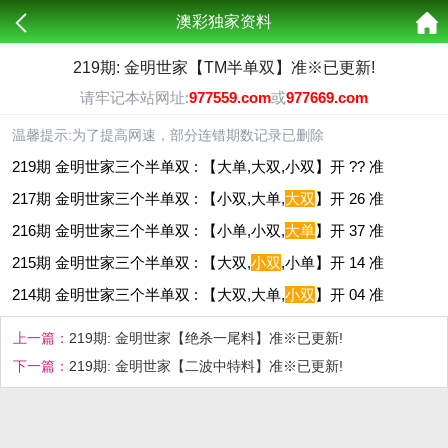
澳彩独家资料
219期: 金明世家【TM半单双】准※已更新!
请牢记本站网址:
977559.com
或
977669.com
温馨提示:为了提高网速，部分连错期数记录已删除
219期 金明世家三个半单双 : 【大单,大双,小双】开 ?? 准
217期 金明世家三个半单双 : 【小双,大单,
大双
】开 26 准
216期 金明世家三个半单双 : 【小单,小双,
大单
】开 37 准
215期 金明世家三个半单双 : 【大双,
小双
,小单】开 14 准
214期 金明世家三个半单双 : 【大双,大单,
小双
】开 04 准
上一篇：
219期: 金明世家【绝杀一尾料】准※已更新!
下一篇：
219期: 金明世家【二波中特料】准※已更新!