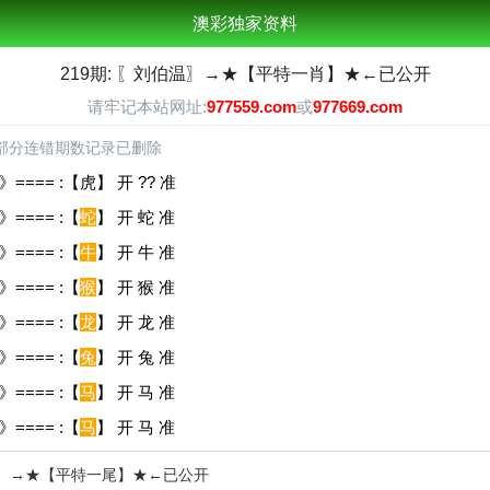
澳彩独家资料
219期: 〖刘伯温〗→★【平特一肖】★←已公开
请牢记本站网址:
977559.com
或
977669.com
部分连错期数记录已删除
=== :【虎】 开 ?? 准
==== :【
蛇
】 开 蛇 准
==== :【
牛
】 开 牛 准
==== :【
猴
】 开 猴 准
==== :【
龙
】 开 龙 准
==== :【
兔
】 开 兔 准
==== :【
马
】 开 马 准
==== :【
马
】 开 马 准
伯温〗→★【平特一尾】★←已公开