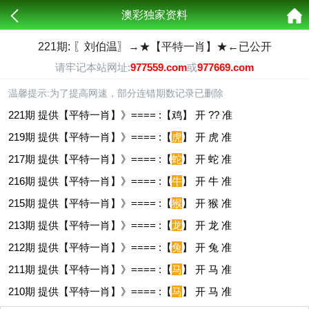
澳彩独家资料
221期: 〖刘伯温〗→★【平特一肖】★←已公开
请牢记本站网址:
977559.com
或
977669.com
温馨提示:为了提高网速，部分连错期数记录已删除
221期 提供【平特一肖】》==== :【鸡】 开 ?? 准
219期 提供【平特一肖】》==== :【
虎
】 开 虎 准
217期 提供【平特一肖】》==== :【
蛇
】 开 蛇 准
216期 提供【平特一肖】》==== :【
牛
】 开 牛 准
215期 提供【平特一肖】》==== :【
猴
】 开 猴 准
213期 提供【平特一肖】》==== :【
龙
】 开 龙 准
212期 提供【平特一肖】》==== :【
兔
】 开 兔 准
211期 提供【平特一肖】》==== :【
马
】 开 马 准
210期 提供【平特一肖】》==== :【
马
】 开 马 准