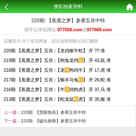
澳彩独家资料
220期: 【蕉鹿之梦】参赛五肖中特
请牢记本站网址:
977559.com
或
977669.com
温馨提示:为了提高网速，部分连错期数记录已删除
220期 【蕉鹿之梦】五肖 :【龙鸡猴牛蛇】 开 ?? 准
219期 【蕉鹿之梦】五肖 :【狗兔龙鸡
鼠
】 开 43,鼠 准
218期 【蕉鹿之梦】五肖 :【龙
虎
狗鸡牛】 开 17,虎 准
217期 【蕉鹿之梦】五肖 :【猴羊马兔
蛇
】 开 26,蛇 准
216期 【蕉鹿之梦】五肖 :【牛
马
鸡狗虎】 开 37,马 准
213期 【蕉鹿之梦】五肖 :【蛇龙鼠
猴
虎】 开 35,猴 准
上一篇：
220期: 【慧眼独具】参赛五肖中特
下一篇：
220期: 【磕头烧香】参赛五肖中特