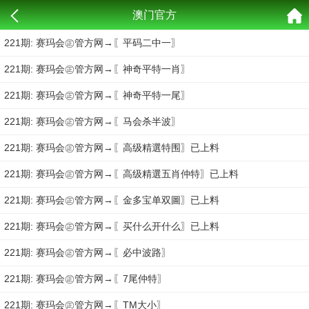
澳门官方
221期: 赛玛会㊣管方网→〖平码二中一〗
221期: 赛玛会㊣管方网→〖神奇平特一肖〗
221期: 赛玛会㊣管方网→〖神奇平特一尾〗
221期: 赛玛会㊣管方网→〖马会杀半波〗
221期: 赛玛会㊣管方网→〖高级精選特围〗已上料
221期: 赛玛会㊣管方网→〖高级精選五肖仲特〗已上料
221期: 赛玛会㊣管方网→〖金多宝单双圖〗已上料
221期: 赛玛会㊣管方网→〖买什么开什么〗已上料
221期: 赛玛会㊣管方网→〖必中波路〗
221期: 赛玛会㊣管方网→〖7尾仲特〗
221期: 赛玛会㊣管方网→〖TM大小〗