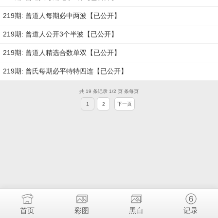
219期: 曾道人每期必中两波【已公开】
219期: 曾道人公开3个半波【已公开】
219期: 曾道人精选合数单双【已公开】
219期: 曾氏每期必平特特四连【已公开】
共 19 条记录 1/2 页 条每页
1
2
下一页
首页
彩图
黑白
记录