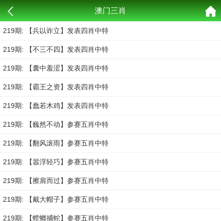
澳门三肖
219期: 【兵以诈立】发表四肖中特
219期: 【不三不四】发表四肖中特
219期: 【囊中羞涩】发表四肖中特
219期: 【霸王之资】发表四肖中特
219期: 【蠢若木鸡】发表四肖中特
219期: 【巍然不动】参赛五肖中特
219期: 【翻风滚雨】参赛五肖中特
219期: 【嚣浮轻巧】参赛五肖中特
219期: 【擦肩而过】参赛五肖中特
219期: 【戴大帽子】参赛五肖中特
219期: 【螳螂捕蛇】参赛五肖中特